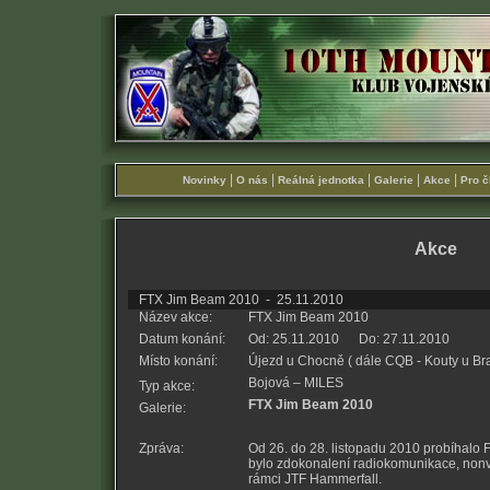
|
|
|
|
|
Novinky
O nás
Reálná jednotka
Galerie
Akce
Pro č
Akce
FTX Jim Beam 2010 - 25.11.2010
Název akce:
FTX Jim Beam 2010
Datum konání:
Od: 25.11.2010 Do: 27.11.2010
Místo konání:
Újezd u Chocně ( dále CQB - Kouty u Bra
Bojová – MILES
Typ akce:
FTX Jim Beam 2010
Galerie:
Zpráva:
Od 26. do 28. listopadu 2010 probíhalo 
bylo zdokonalení radiokomunikace, nonv
rámci JTF Hammerfall.