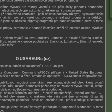
pravenost a celkové zvyšování svých vojenských schopností.
ádáme výcviky pro rekruty vlastní i pro příslušníky jednotek obdobného
mulací bojových operací, z nichž některé sami organizujeme.
teď již nebojového charakteru, patří dálkové pochody různým, i vysokohorským
entačních akcí pro veřejnost, výpomoc s realizací programů na dětských
ě jsme se účastnili přípravy programů pro handicapované a aktivit v rámci
 přibyly ceremonie v podobě čestných stráží při pietních aktech, výročích
e počtem vojáků do dvou družstev. Jednotka je oficiálně řazena k městu
Brod, nicméně členové pochází ze Slavičína, Luhačovic, Zlína, Uherského
hlých měst.
O USAREURu (cz)
tka stala jedním ze zakladatelů USAREUR (cz).
e Component Command (ASCC), přiřazený k United States European
šťuje dohled a řízení armádních operací v EUCOM oblasti zodpovědnosti.
blikovou asociací amerických reenactingových jednotek, která vytváří
ostní růst, ukládá normativní požadavky na základní výcvik rekrutů, určuje
ecializací, udělování vyznamenání a podobně.
je několik štábních oddělení, z nichž nejdůležitější, osobní oddělení G1,
vých jednotek různého charakteru, vše výše zmíněné schvaluje či zamítá
tanovených podmínek. Nově od letošního roku práci ulehčuje elektronická
muluje vrchní velení členským jednotkám a dopomáhá sjednocení v rámci
ce.