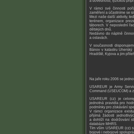
a dovedností, fyzickou při
V rámci své činnosti poř
zaměření a účastníme se si
Mezi naše další aktivity, 
terénem, organizace prez
táborech. V neposlední řad
dětských dnů.
Nedávno do náplně činnosti
a oslavách.
V současnosti disponujem
Bánov v katastru Uherský 
Hradiště, Kyjova a jim přile
Na jaře roku 2006 se jedno
USAREUR je Army Servic
Command (USEUCOM) a zaji
USAREUR (cz) je celorepu
jednotná pravidla pro hodn
podmínky pro získávání sp
V rámci organizace existu
přijímá žádosti jednotli
a dohlíží na dodržování s
databáze MHRS.
Tím vším USAREUR (cz) si
bojové i nebojové spoluprá