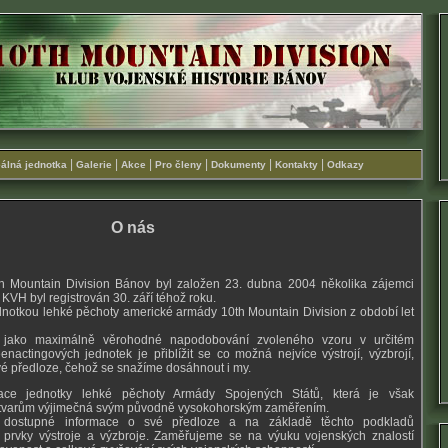
|
|
|
|
|
|
álná jednotka
Galerie
Akce
Pro členy
Dokumenty
Kontakty
Odkazy
O nás
th Mountain Division Bánov byl založen 23. dubna 2004 několika zájemci
KVH byl registrován 30. září téhož roku.
dnotkou lehké pěchoty americké armády 10th Mountain Division z období let
t jako maximálně věrohodné napodobování zvoleného vzoru v určitém
actingových jednotek je přiblížit se co možná nejvíce výstrojí, výzbrojí,
é předloze, čehož se snažíme dosáhnout i my.
lace jednotky lehké pěchoty Armády Spojených Států, která je však
útvarům výjimečná svým původně vysokohorským zaměřením.
dostupné informace o své předloze a na základě těchto podkladů
í prvky výstroje a výzbroje. Zaměřujeme se na výuku vojenských znalostí