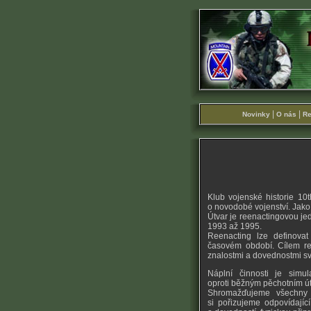
|
|
Novinky
O nás
Re
Klub vojenské historie 10
o novodobé vojenství. Jako 
Útvar je reenactingovou je
1993 až 1995.
Reenacting lze definova
časovém období. Cílem reen
znalostmi a dovednostmi sv
Náplní činnosti je simu
oproti běžným pěchotním 
Shromažďujeme všechny 
si pořizujeme odpovídajíc