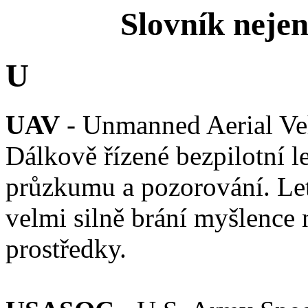
Slovník neje
U
UAV
- Unmanned Aerial Veh
Dálkově řízené bezpilotní l
průzkumu a pozorování. Let
velmi silně brání myšlence 
prostředky.