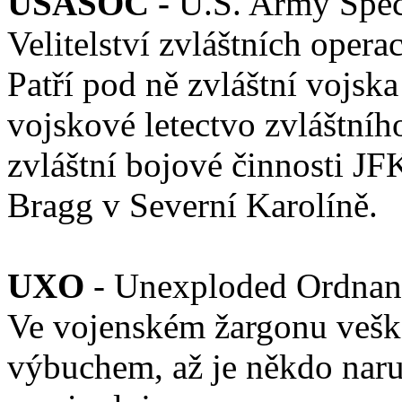
USASOC -
U.S. Army Spe
Velitelství zvláštních oper
Patří pod ně zvláštní vojska
vojskové letectvo zvláštníh
zvláštní bojové činnosti JFK
Bragg v Severní Karolíně.
UXO
- Unexploded Ordnan
Ve vojenském žargonu veške
výbuchem, až je někdo naru