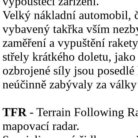
vypouštěcí zařízení.
Velký nákladní automobil, 
vybavený takřka vším nezby
zaměření a vypuštění rakety,
střely krátkého doletu, ja
ozbrojené síly jsou posedl
neúčinně zabývaly za války 
TFR
- Terrain Following Ra
mapovací radar.