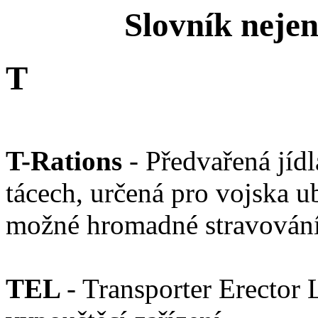
Slovník neje
T
T
-Rations
- Předvařená jíd
tácech, určená pro vojska u
možné hromadné stravování
TEL
- Transporter Erector 