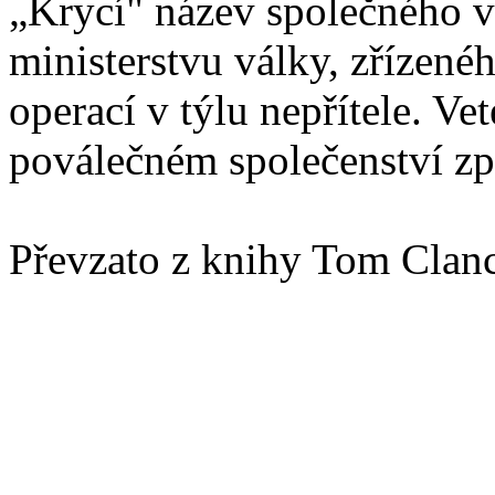
„Krycí" název společného ve
ministerstvu války, zřízené
operací v týlu nepřítele. Ve
poválečném společenství zp
Převzato z knihy Tom Clanc