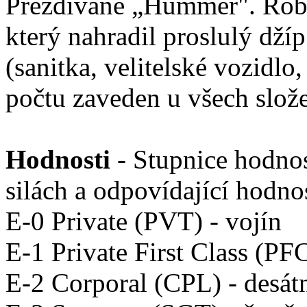
Přezdívané „Hummer". Robu
který nahradil proslulý dží
(sanitka, velitelské vozidlo
počtu zaveden u všech slož
Hodnosti
- Stupnice hodno
silách a odpovídající hodn
E-0 Private (PVT) - vojín
E-1 Private First Class (PF
E-2 Corporal (CPL) - desát