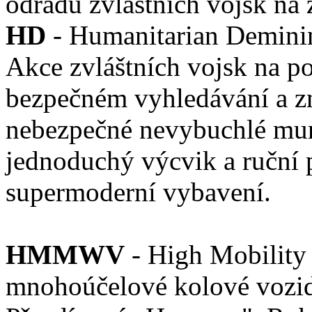
odřadů zvláštních vojsk na
HD
- Humanitarian Demini
Akce zvláštních vojsk na 
bezpečném vyhledávání a z
nebezpečné nevybuchlé muni
jednoduchý výcvik a ruční 
supermoderní vybavení.
HMMWV
- High Mobility
mnohoúčelové kolové vozid